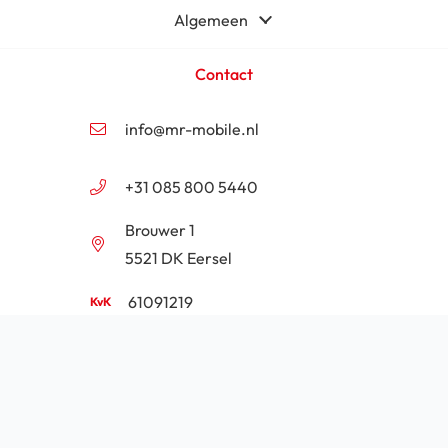
Algemeen
Contact
info@mr-mobile.nl
+31 085 800 5440
Brouwer 1
5521 DK Eersel
61091219
NL854201646B01