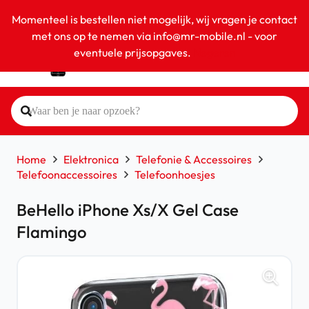
Momenteel is bestellen niet mogelijk, wij vragen je contact
met ons op te nemen via info@mr-mobile.nl - voor
eventuele prijsopgaves.
Negeren
Home
Elektronica
Telefonie & Accessoires
Telefoonaccessoires
Telefoonhoesjes
BeHello iPhone Xs/X Gel Case
Flamingo