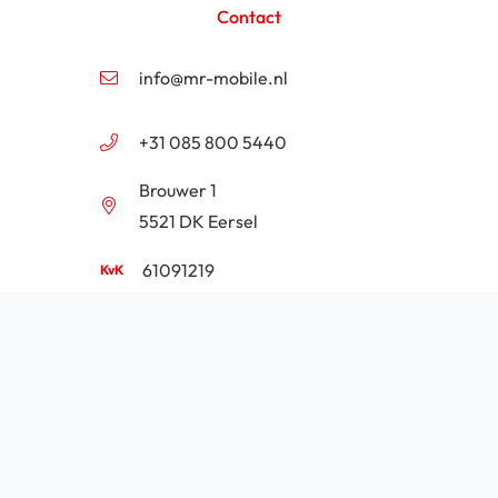
Contact
info@mr-mobile.nl
+31 085 800 5440
Brouwer 1
5521 DK Eersel
61091219
NL854201646B01