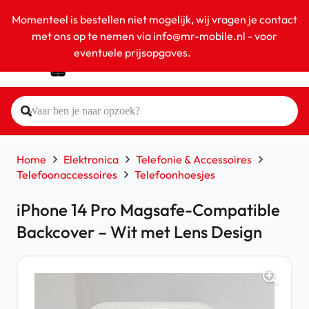
Momenteel is bestellen niet mogelijk, wij vragen je contact
met ons op te nemen via info@mr-mobile.nl - voor
eventuele prijsopgaves.
Negeren
Home
Elektronica
Telefonie & Accessoires
Telefoonaccessoires
Telefoonhoesjes
iPhone 14 Pro Magsafe-Compatible
Backcover – Wit met Lens Design