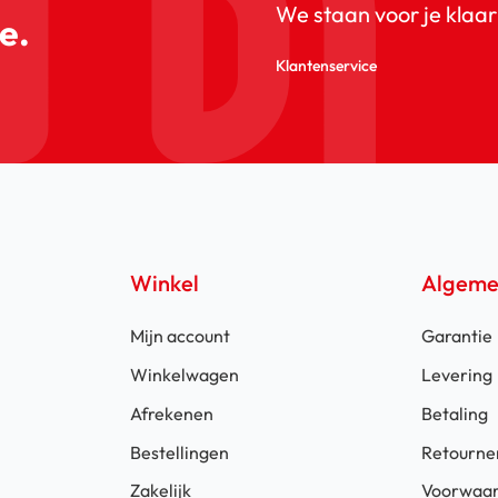
We staan voor je klaar
e.
Klantenservice
Winkel
Algem
Mijn account
Garantie
Winkelwagen
Levering
Afrekenen
Betaling
Bestellingen
Retourne
Zakelijk
Voorwaa