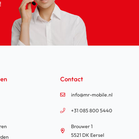
!
een
Contact
info@mr-mobile.nl
+31 085 800 5440
ren
Brouwer 1
5521 DK Eersel
rden