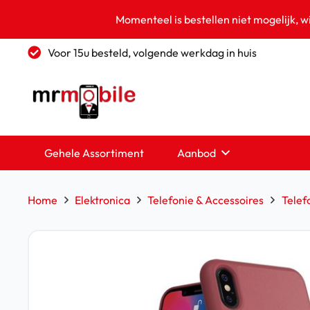
Momenteel is bestellen niet mogelijk, w
Voor 15u besteld, volgende werkdag in huis
Gehele Assortiment
Aanbod
Home
Elektronica
Telefonie & Accessoires
Telef