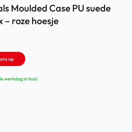
als Moulded Case PU suede
 – roze hoesje
ons op
de werkdag in huis!