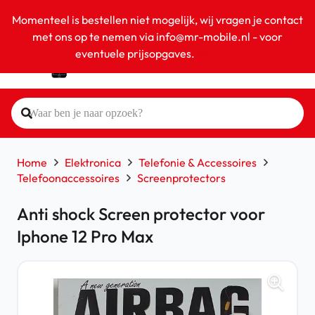
Momenteel is bestellen niet mogelijk, wij vragen je contact
met ons op te nemen via info@mr-mobile.nl - voor
eventuele prijsopgaves.
Negeren
Home
Elektronica
Telefonie & Accessoires
Telefoonaccessoires
Screenprotectors
Anti shock Screen protector voor
Iphone 12 Pro Max