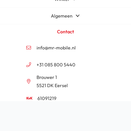
Algemeen
Contact
info@mr-mobile.nl
+31 085 800 5440
Brouwer 1
5521 DK Eersel
61091219
NL854201646B01