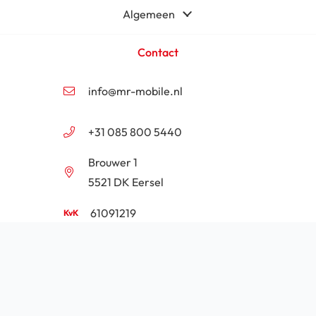
Algemeen
Contact
info@mr-mobile.nl
+31 085 800 5440
Brouwer 1
5521 DK Eersel
61091219
NL854201646B01