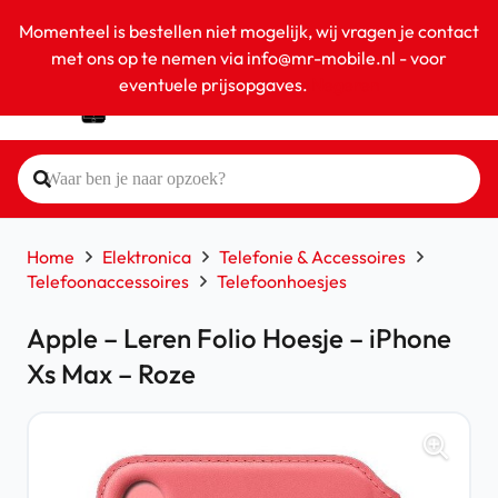
Momenteel is bestellen niet mogelijk, wij vragen je contact
met ons op te nemen via info@mr-mobile.nl - voor
eventuele prijsopgaves.
Negeren
Home
Elektronica
Telefonie & Accessoires
Telefoonaccessoires
Telefoonhoesjes
Apple – Leren Folio Hoesje – iPhone
Xs Max – Roze