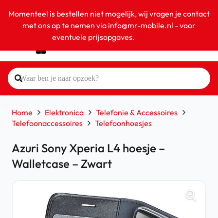
Momenteel is bestellen niet mogelijk, wij vragen je contact
met ons op te nemen via info@mr-mobile.nl - voor
eventuele prijsopgaves.
Negeren
Home
Elektronica
Telefonie & Accessoires
Telefoonaccessoires
Telefoonhoesjes
Azuri Sony Xperia L4 hoesje –
Walletcase – Zwart