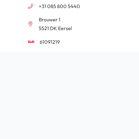
+31 085 800 5440
Brouwer 1
5521 DK Eersel
61091219
NL854201646B01
Algemene voorwaarden
Privacy
Cookie beleid