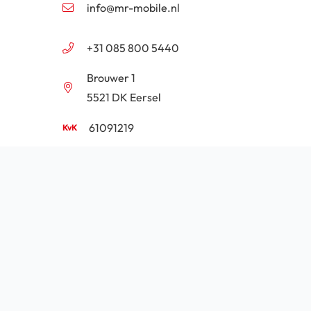
info@mr-mobile.nl
+31 085 800 5440
Brouwer 1
5521 DK Eersel
61091219
NL854201646B01