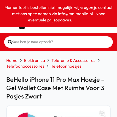
Momenteel is bestellen niet mogelijk, wij vragen je contact
met ons op te nemen via info@mr-mobile.nl - voor
eventuele prijsopgaves.
Negeren
Home
Elektronica
Telefonie & Accessoires
Telefoonaccessoires
Telefoonhoesjes
BeHello iPhone 11 Pro Max Hoesje –
Gel Wallet Case Met Ruimte Voor 3
Pasjes Zwart