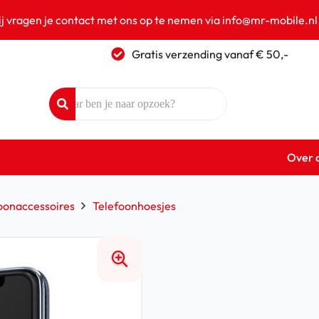
ij vragen je contact met ons op te nemen via info@mr-mobile.nl
Gratis verzending vanaf € 50,-
Over 
oonaccessoires
Telefoonhoesjes