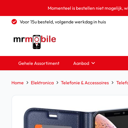
Momenteel is bestellen niet mogelijk, w
Voor 15u besteld, volgende werkdag in huis
Gehele Assortiment
Aanbod
Home
Elektronica
Telefonie & Accessoires
Telef