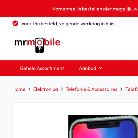
Momenteel is bestellen niet mogelijk, w
Voor 15u besteld, volgende werkdag in huis
Gehele Assortiment
Aanbod
Home
Elektronica
Telefonie & Accessoires
Telef