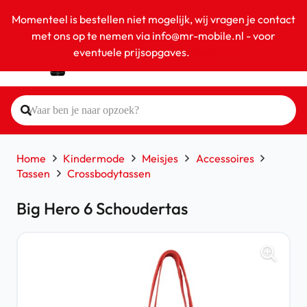
Momenteel is bestellen niet mogelijk, wij vragen je contact
met ons op te nemen via info@mr-mobile.nl - voor
eventuele prijsopgaves.
Negeren
Home
Kindermode
Meisjes
Accessoires
Tassen
Crossbodytassen
Big Hero 6 Schoudertas