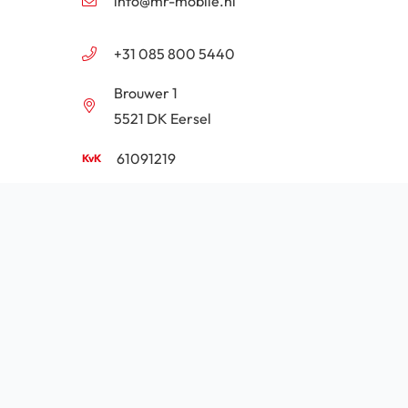
info@mr-mobile.nl
+31 085 800 5440
Brouwer 1
5521 DK Eersel
61091219
NL854201646B01