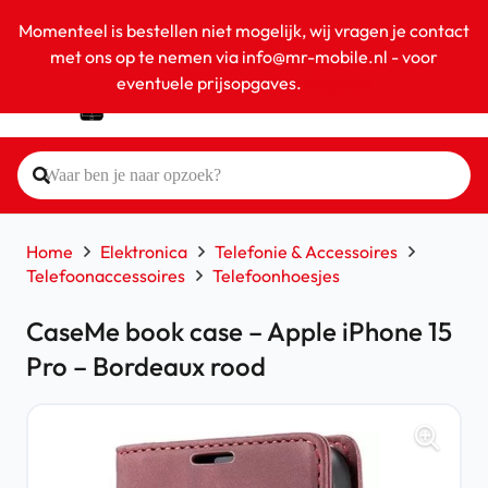
Momenteel is bestellen niet mogelijk, wij vragen je contact
met ons op te nemen via info@mr-mobile.nl - voor
eventuele prijsopgaves.
Negeren
Home
Elektronica
Telefonie & Accessoires
Telefoonaccessoires
Telefoonhoesjes
CaseMe book case – Apple iPhone 15
Pro – Bordeaux rood