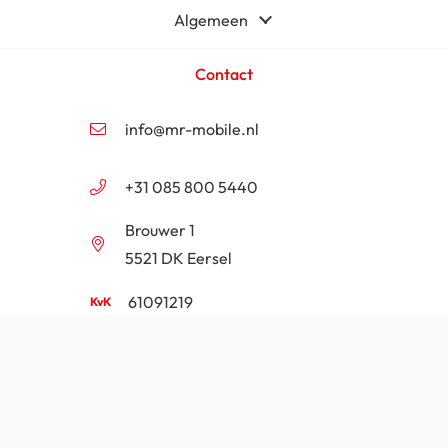
Algemeen
Contact
info@mr-mobile.nl
+31 085 800 5440
Brouwer 1
5521 DK Eersel
61091219
NL854201646B01