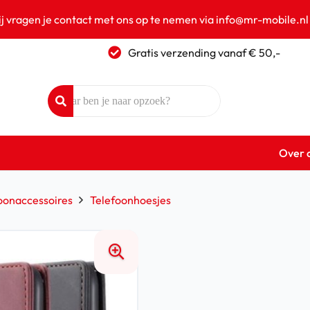
ij vragen je contact met ons op te nemen via info@mr-mobile.nl
Gratis verzending vanaf € 50,-
Over 
oonaccessoires
Telefoonhoesjes