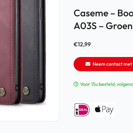
Caseme – Boo
A03S – Groen
€
12,99
Neem contact met 
Voor 15u besteld, volgen