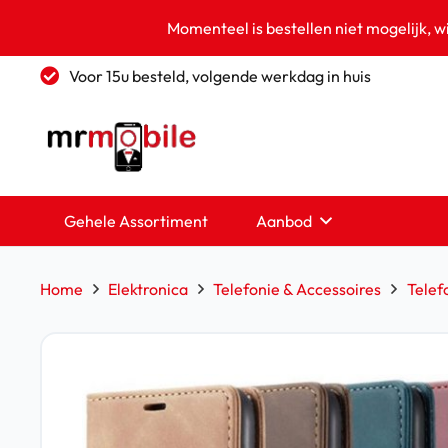
Momenteel is bestellen niet mogelijk, w
Voor 15u besteld, volgende werkdag in huis
Gehele Assortiment
Aanbod
Home
Elektronica
Telefonie & Accessoires
Telef