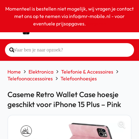
Momenteel is bestellen niet mogelijk, wij vragen je contact
met ons op te nemen via info@mr-mobile.nl - voor
eventuele prijsopgaves.
Negeren
Home
Elektronica
Telefonie & Accessoires
Telefoonaccessoires
Telefoonhoesjes
Caseme Retro Wallet Case hoesje
geschikt voor iPhone 15 Plus – Pink