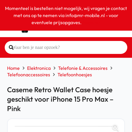
Momenteel is bestellen niet mogelijk, wij vragen je contact
met ons op te nemen via info@mr-mobile.nl - voor
eventuele prijsopgaves.
Negeren
Home
Elektronica
Telefonie & Accessoires
Telefoonaccessoires
Telefoonhoesjes
Caseme Retro Wallet Case hoesje
geschikt voor iPhone 15 Pro Max –
Pink