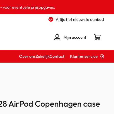
 - voor eventuele prijsopgaves.
Negeren
Altijd het nieuwste aanbod
Mijn account
Klantenservice
Over ons
Zakelijk
Contact
8 AirPod Copenhagen case