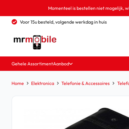
Momenteel is bestellen niet mogelijk, w
Voor 15u besteld, volgende werkdag in huis
Gehele Assortiment
Aanbod
Home
Elektronica
Telefonie & Accessoires
Telef