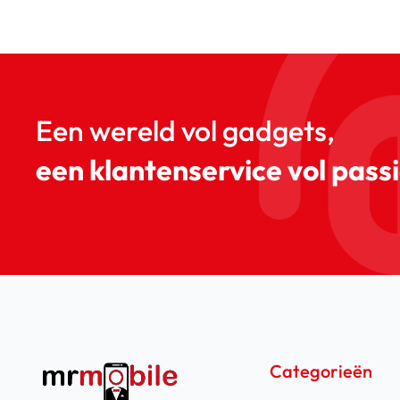
Een wereld vol gadgets,
een klantenservice vol passi
Categorieën