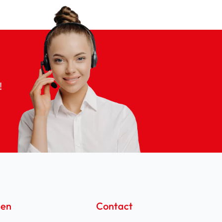
!
een
Contact