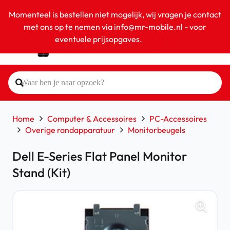
Momenteel is bestellen niet mogelijk, wij vragen je contact
met ons op te nemen via info@mr-mobile.nl - voor
eventuele prijsopgaves.
Negeren
Home
Computer & Accessoires
PC-Accessoires
Overige randapparatuur
Monitorbeugels
Dell E-Series Flat Panel Monitor
Stand (Kit)