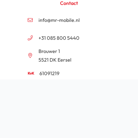
Contact
info@mr-mobile.nl
+31 085 800 5440
Brouwer 1
5521 DK Eersel
61091219
NL854201646B01