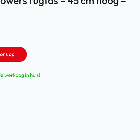
owers rugtas – 45 cm hoog –
ons op
de werkdag in huis!