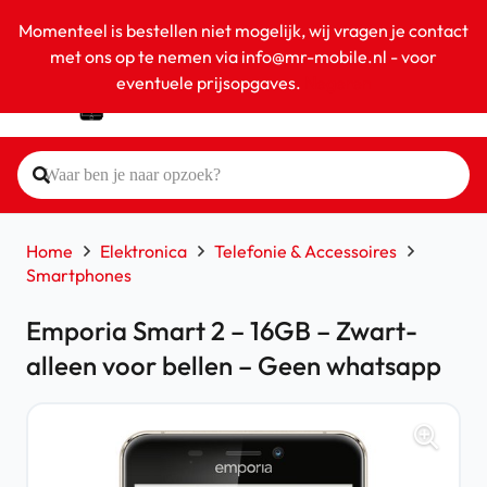
Momenteel is bestellen niet mogelijk, wij vragen je contact
met ons op te nemen via info@mr-mobile.nl - voor
eventuele prijsopgaves.
Negeren
Home
Elektronica
Telefonie & Accessoires
Smartphones
Emporia Smart 2 – 16GB – Zwart-
alleen voor bellen – Geen whatsapp