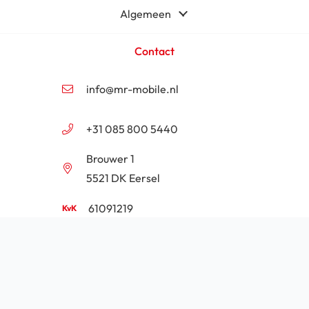
Algemeen
Contact
info@mr-mobile.nl
+31 085 800 5440
Brouwer 1
5521 DK Eersel
61091219
NL854201646B01