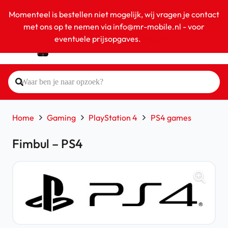
Momenteel is bestellen niet mogelijk, wij vragen je contact
met ons op te nemen via info@mr-mobile.nl - voor
eventuele prijsopgaves.
Negeren
Home
Gaming
PlayStation 4
PS4 games
Fimbul – PS4