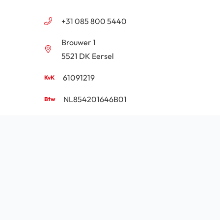
+31 085 800 5440
Brouwer 1
5521 DK Eersel
61091219
NL854201646B01
Algemene voorwaarden
Privacy
Cookie beleid