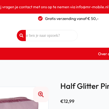
ij vragen je contact met ons op te nemen via info@mr-mobile.nl
Gratis verzending vanaf € 50,-
Over 
Half Glitter Pi
€
12,99