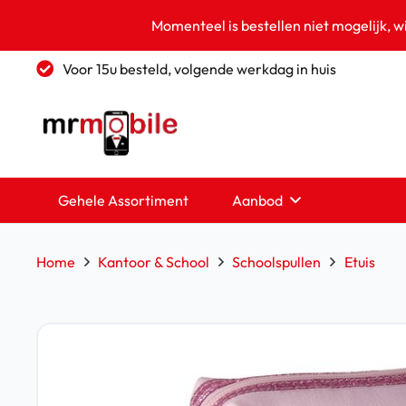
Momenteel is bestellen niet mogelijk, w
Voor 15u besteld, volgende werkdag in huis
Gehele Assortiment
Aanbod
Home
Kantoor & School
Schoolspullen
Etuis