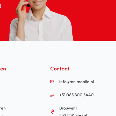
!
een
Contact
info@mr-mobile.nl
+31 085 800 5440
ren
Brouwer 1
5521 DK Eersel