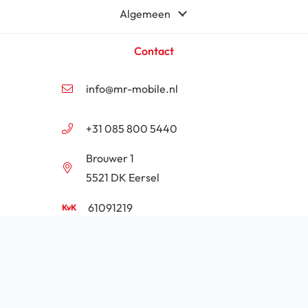
Algemeen
Contact
info@mr-mobile.nl
+31 085 800 5440
Brouwer 1
5521 DK Eersel
61091219
NL854201646B01