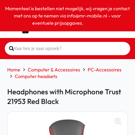
Momenteel is bestellen niet mogelijk, wij vragen je contact
met ons op te nemen via info@mr-mobile.nl - voor
eventuele prijsopgaves.
Negeren
Home
Computer & Accessoires
PC-Accessoires
Computer headsets
Headphones with Microphone Trust
21953 Red Black