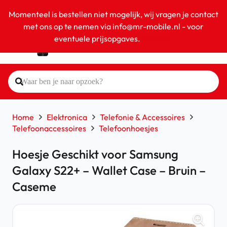
Momenteel is bestellen niet mogelijk, wij vragen je contact
met ons op te nemen via info@mr-mobile.nl - voor
eventuele prijsopgaves.
Negeren
Home
Elektronica
Telefonie & Accessoires
Telefoonaccessoires
Telefoonhoesjes
Hoesje Geschikt voor Samsung
Galaxy S22+ – Wallet Case – Bruin –
Caseme