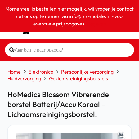
Momenteel is bestellen niet mogelijk, wij vragen je contact
met ons op te nemen via info@mr-mobile.nl - voor
eventuele prijsopgaves.
Negeren
Home
Elektronica
Persoonlijke verzorging
Huidverzorging
Gezichtsreinigingsborstels
HoMedics Blossom Vibrerende
borstel Batterij/Accu Koraal –
Lichaamsreinigingsborstel.