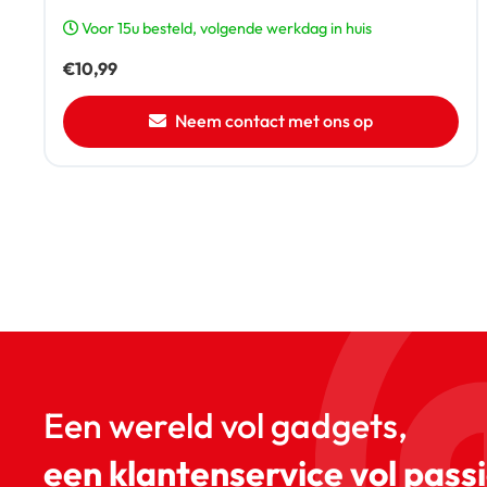
Voor 15u besteld, volgende werkdag in huis
€
10,99
Neem contact met ons op
Een wereld vol gadgets,
een klantenservice vol passi