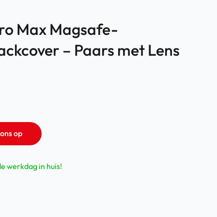
Pro Max Magsafe-
ackcover – Paars met Lens
ons op
de werkdag in huis!