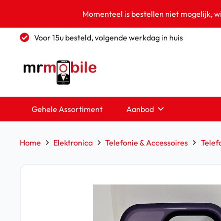
Momenteel is bestellen niet mogelijk, w
Voor 15u besteld, volgende werkdag in huis
Gehele Assortiment
Aanbod
Home
Elektronica
Telefonie & Accessoires
Telef