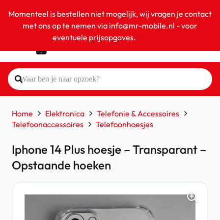
Momenteel is bestellen niet mogelijk, wij vragen je contact
met ons op te nemen via info@mr-mobile.nl - voor
eventuele prijsopgaves.
Negeren
Home
Elektronica
Telefonie & Accessoires
Telefoonaccessoires
Telefoonhoesjes
Iphone 14 Plus hoesje – Transparant –
Opstaande hoeken