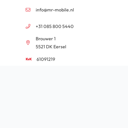
info@mr-mobile.nl
+31 085 800 5440
Brouwer 1
5521 DK Eersel
61091219
NL854201646B01