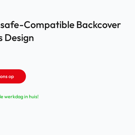
gsafe-Compatible Backcover
s Design
ons op
de werkdag in huis!