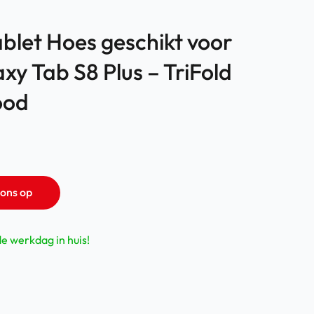
ablet Hoes geschikt voor
y Tab S8 Plus – TriFold
ood
ons op
de werkdag in huis!