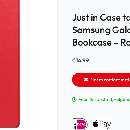
Just in Case t
Samsung Galax
Bookcase – R
€
14,99
Neem contact met 
Voor 15u besteld, volgen