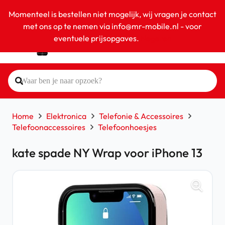
Momenteel is bestellen niet mogelijk, wij vragen je contact
met ons op te nemen via info@mr-mobile.nl - voor
eventuele prijsopgaves.
Negeren
Home
Elektronica
Telefonie & Accessoires
Telefoonaccessoires
Telefoonhoesjes
kate spade NY Wrap voor iPhone 13