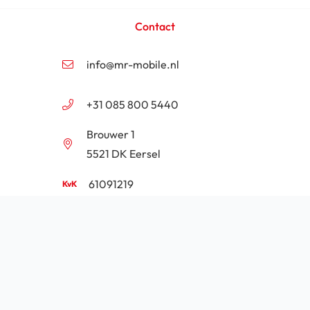
Contact
info@mr-mobile.nl
+31 085 800 5440
Brouwer 1
5521 DK Eersel
61091219
NL854201646B01