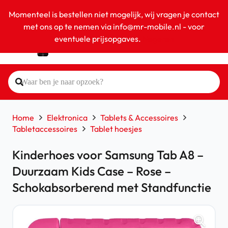
Momenteel is bestellen niet mogelijk, wij vragen je contact
met ons op te nemen via info@mr-mobile.nl - voor
eventuele prijsopgaves.
Negeren
Home
Elektronica
Tablets & Accessoires
Tabletaccessoires
Tablet hoesjes
Kinderhoes voor Samsung Tab A8 –
Duurzaam Kids Case – Rose –
Schokabsorberend met Standfunctie