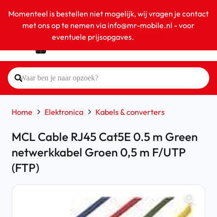
Momenteel is bestellen niet mogelijk, wij vragen je contact
met ons op te nemen via info@mr-mobile.nl - voor
eventuele prijsopgaves.
Negeren
Home
Elektronica
Kabels & converters
MCL Cable RJ45 Cat5E 0.5 m Green
netwerkkabel Groen 0,5 m F/UTP
(FTP)