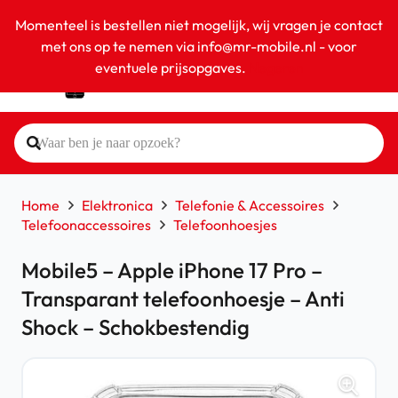
Momenteel is bestellen niet mogelijk, wij vragen je contact
met ons op te nemen via info@mr-mobile.nl - voor
eventuele prijsopgaves.
Negeren
Home
Elektronica
Telefonie & Accessoires
Telefoonaccessoires
Telefoonhoesjes
Mobile5 – Apple iPhone 17 Pro –
Transparant telefoonhoesje – Anti
Shock – Schokbestendig