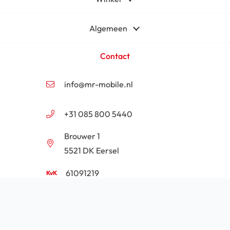
Algemeen
Contact
info@mr-mobile.nl
+31 085 800 5440
Brouwer 1
5521 DK Eersel
61091219
NL854201646B01