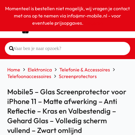
Momenteel is bestellen niet mogelijk, wij vragen je contact
met ons op te nemen via info@mr-mobile.nl - voor
eventuele prijsopgaves.
Negeren
Home
Elektronica
Telefonie & Accessoires
Telefoonaccessoires
Screenprotectors
Mobile5 – Glas Screenprotector voor
iPhone 11 – Matte afwerking – Anti
Reflectie – Kras en Valbestendig –
Gehard Glas – Volledig scherm
vullend – Zwart omlijnd