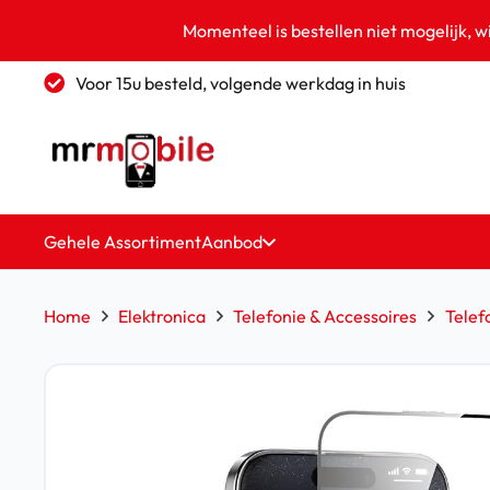
Momenteel is bestellen niet mogelijk, w
Voor 15u besteld, volgende werkdag in huis
Gehele Assortiment
Aanbod
Home
Elektronica
Telefonie & Accessoires
Telef