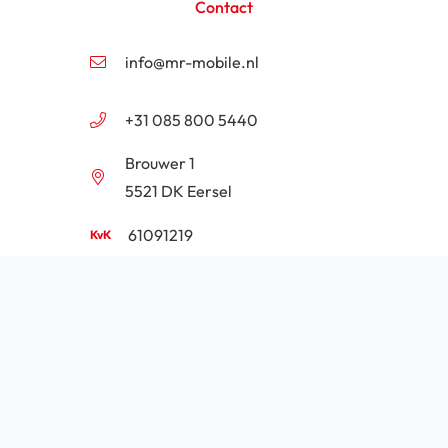
Contact
info@mr-mobile.nl
+31 085 800 5440
Brouwer 1
5521 DK Eersel
61091219
NL854201646B01