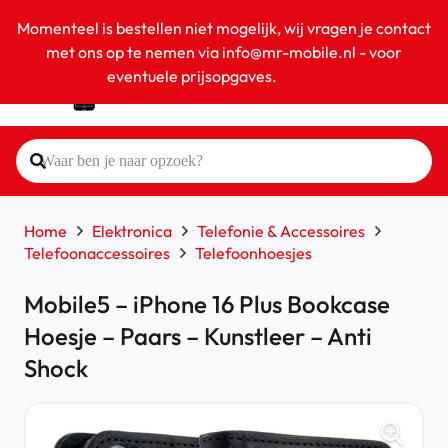
Momenteel is bestellen niet mogelijk, wij vragen je contact
met ons op te nemen via info@mr-mobile.nl - voor
eventuele prijsopgaves.
Negeren
Home
Elektronica
Telefonie & Accessoires
Telefoonaccessoires
Telefoonhoesjes
Mobile5 – iPhone 16 Plus Bookcase
Hoesje – Paars – Kunstleer – Anti
Shock