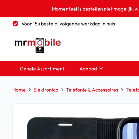
Momenteel is bestellen niet mogelijk, w
Voor 15u besteld, volgende werkdag in huis
Gehele Assortiment
Aanbod
Home
Elektronica
Telefonie & Accessoires
Telef