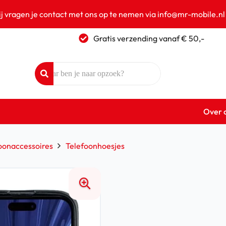
ij vragen je contact met ons op te nemen via info@mr-mobile.nl
Gratis verzending vanaf € 50,-
Over 
oonaccessoires
Telefoonhoesjes