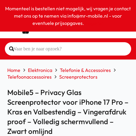
Momenteel is bestellen niet mogelijk, wij vragen je contact
met ons op te nemen via info@mr-mobile.nl - voor
eventuele prijsopgaves.
Negeren
Home
Elektronica
Telefonie & Accessoires
Telefoonaccessoires
Screenprotectors
Mobile5 – Privacy Glas
Screenprotector voor iPhone 17 Pro –
Kras en Valbestendig – Vingerafdruk
proof – Volledig schermvullend –
Zwart omlijnd