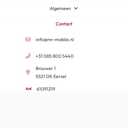
Algemeen
Contact
info@mr-mobile.nl
+31 085 800 5440
Brouwer 1
5521 DK Eersel
61091219
NL854201646B01