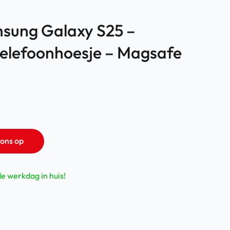
msung Galaxy S25 –
telefoonhoesje – Magsafe
ons op
de werkdag in huis!