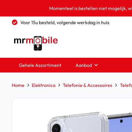
Momenteel is bestellen niet mogelijk, w
Voor 15u besteld, volgende werkdag in huis
Gehele Assortiment
Aanbod
Home
Elektronica
Telefonie & Accessoires
Telef