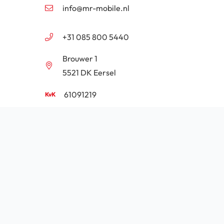
info@mr-mobile.nl
+31 085 800 5440
Brouwer 1
5521 DK Eersel
61091219
NL854201646B01