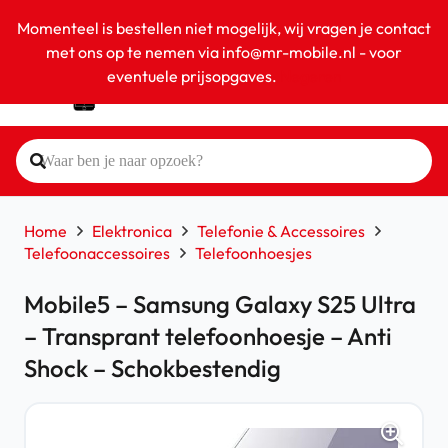
Momenteel is bestellen niet mogelijk, wij vragen je contact
met ons op te nemen via info@mr-mobile.nl - voor
eventuele prijsopgaves.
Negeren
Home
Elektronica
Telefonie & Accessoires
Telefoonaccessoires
Telefoonhoesjes
Mobile5 – Samsung Galaxy S25 Ultra
– Transprant telefoonhoesje – Anti
Shock – Schokbestendig