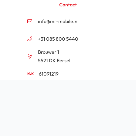
Contact
info@mr-mobile.nl
+31 085 800 5440
Brouwer 1
5521 DK Eersel
61091219
NL854201646B01