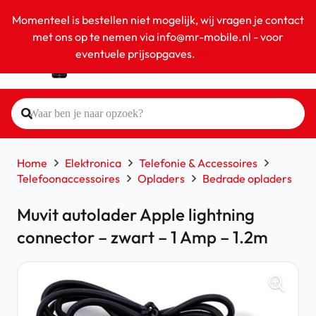
Momenteel is bestellen niet mogelijk, wij vragen je contact
met ons op te nemen via info@mr-mobile.nl - voor
eventuele prijsopgaves.
Negeren
Home
Elektronica
Telefonie & Accessoires
Telefoonaccessoires
Opladers
Bedrade opladers
Muvit autolader Apple lightning
connector – zwart – 1 Amp – 1.2m