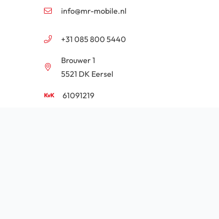
info@mr-mobile.nl
+31 085 800 5440
Brouwer 1
5521 DK Eersel
61091219
NL854201646B01