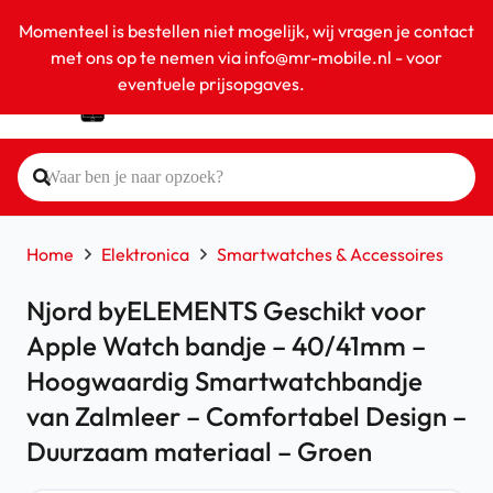
Momenteel is bestellen niet mogelijk, wij vragen je contact
met ons op te nemen via info@mr-mobile.nl - voor
eventuele prijsopgaves.
Negeren
Home
Elektronica
Smartwatches & Accessoires
Njord byELEMENTS Geschikt voor
Apple Watch bandje – 40/41mm –
Hoogwaardig Smartwatchbandje
van Zalmleer – Comfortabel Design –
Duurzaam materiaal – Groen