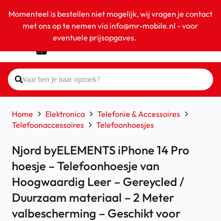
Momenteel is bestellen niet mogelijk, wij vragen je contact
met ons op te nemen via info@mr-mobile.nl - voor
eventuele prijsopgaves.
Negeren
Home
Elektronica
Telefonie & Accessoires
Telefoonaccessoires
Telefoonhoesjes
Njord byELEMENTS iPhone 14 Pro
hoesje – Telefoonhoesje van
Hoogwaardig Leer – Gereycled /
Duurzaam materiaal – 2 Meter
valbescherming – Geschikt voor