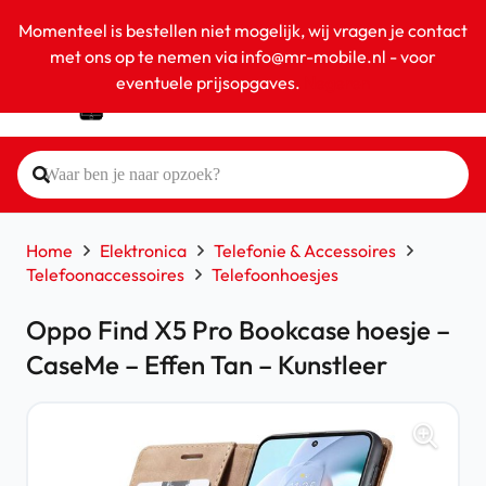
Momenteel is bestellen niet mogelijk, wij vragen je contact
met ons op te nemen via info@mr-mobile.nl - voor
eventuele prijsopgaves.
Negeren
Home
Elektronica
Telefonie & Accessoires
Telefoonaccessoires
Telefoonhoesjes
Oppo Find X5 Pro Bookcase hoesje –
CaseMe – Effen Tan – Kunstleer