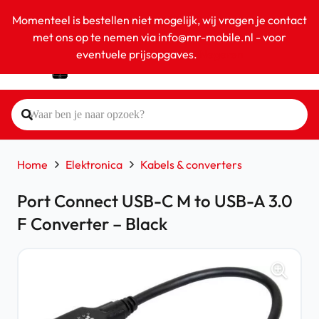
Momenteel is bestellen niet mogelijk, wij vragen je contact
met ons op te nemen via info@mr-mobile.nl - voor
eventuele prijsopgaves.
Negeren
Home
Elektronica
Kabels & converters
Port Connect USB-C M to USB-A 3.0
F Converter – Black