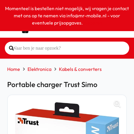
Momenteel is bestellen niet mogelijk, wij vragen je contact
met ons op te nemen via info@mr-mobile.nl - voor
eventuele prijsopgaves.
Negeren
Home
Elektronica
Kabels & converters
Portable charger Trust Simo