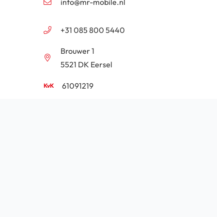
info@mr-mobile.nl
+31 085 800 5440
Brouwer 1
5521 DK Eersel
61091219
NL854201646B01