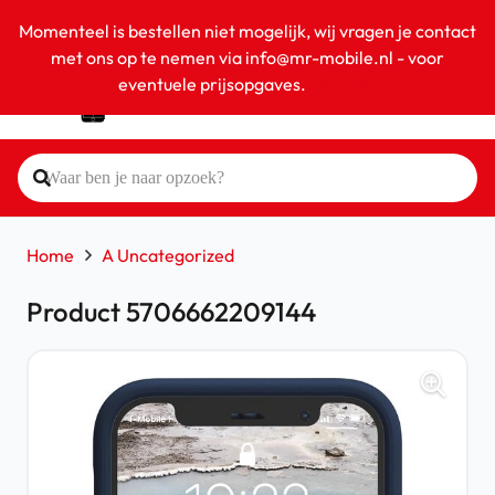
Momenteel is bestellen niet mogelijk, wij vragen je contact
met ons op te nemen via info@mr-mobile.nl - voor
eventuele prijsopgaves.
Negeren
Home
A Uncategorized
Product 5706662209144