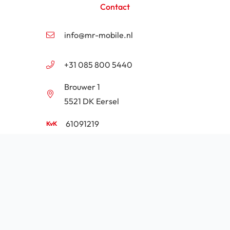
Contact
info@mr-mobile.nl
+31 085 800 5440
Brouwer 1
5521 DK Eersel
61091219
NL854201646B01