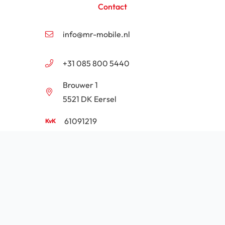
Contact
info@mr-mobile.nl
+31 085 800 5440
Brouwer 1
5521 DK Eersel
61091219
NL854201646B01