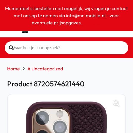
Momenteel is bestellen niet mogelijk, wij vragen je contact
met ons op te nemen via info@mr-mobile.nl - voor
eventuele prijsopgaves.
Negeren
Home
A Uncategorized
Product 8720574621440