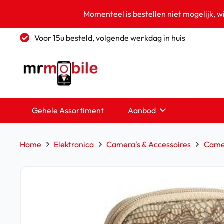
Momenteel is bestellen niet mogelijk, w
Voor 15u besteld, volgende werkdag in huis
Gehele Assortiment
Aanbod
Home
Elektronica
Camera's & Accessoires
Came