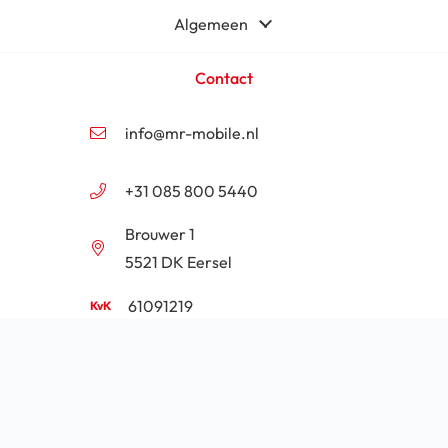
Algemeen
Contact
info@mr-mobile.nl
+31 085 800 5440
Brouwer 1
5521 DK Eersel
61091219
NL854201646B01