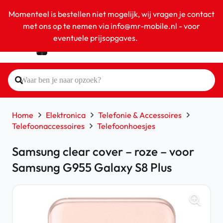
Momenteel is bestellen niet mogelijk, wij vragen je contact
met ons op te nemen via info@mr-mobile.nl - voor
eventuele prijsopgaves.
Negeren
Home
Elektronica
Telefonie & Accessoires
Telefoonaccessoires
Telefoonhoesjes
Samsung clear cover – roze – voor
Samsung G955 Galaxy S8 Plus