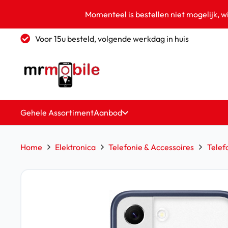
Momenteel is bestellen niet mogelijk, w
Voor 15u besteld, volgende werkdag in huis
Gehele Assortiment
Aanbod
Home
Elektronica
Telefonie & Accessoires
Telef